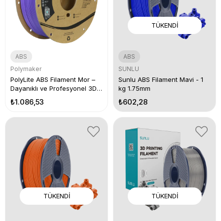
TÜKENDI
ABS
ABS
Polymaker
SUNLU
PolyLite ABS Filament Mor –
Sunlu ABS Filament Mavi - 1
Dayanıklı ve Profesyonel 3D
kg 1.75mm
Baskı
₺1.086,53
₺602,28
TÜKENDI
TÜKENDI