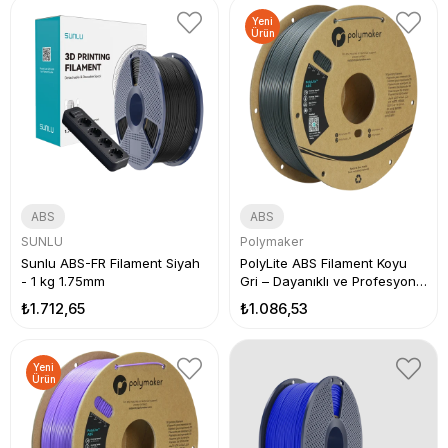
Yeni
Ürün
ABS
ABS
SUNLU
Polymaker
Sunlu ABS-FR Filament Siyah
PolyLite ABS Filament Koyu
- 1 kg 1.75mm
Gri – Dayanıklı ve Profesyonel
3D Baskı
₺1.712,65
₺1.086,53
Yeni
Ürün