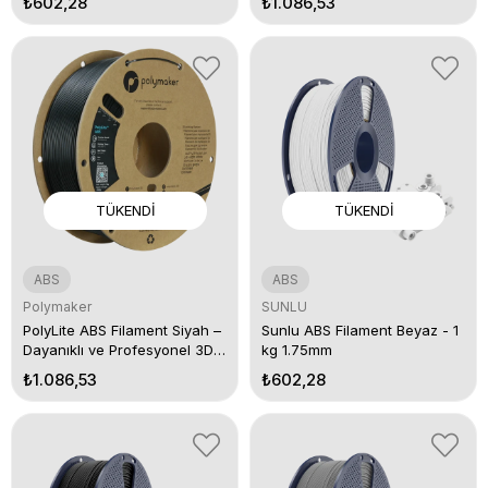
₺602,28
₺1.086,53
TÜKENDI
TÜKENDI
ABS
ABS
Polymaker
SUNLU
PolyLite ABS Filament Siyah –
Sunlu ABS Filament Beyaz - 1
Dayanıklı ve Profesyonel 3D
kg 1.75mm
Baskı
₺1.086,53
₺602,28