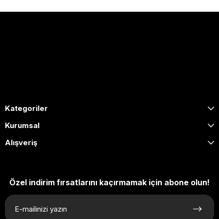
0505 653 1020
[email protected]
Hafta içi: 09:00 – 17:00 / Cumartesi: 09:00 – 13:00
Kategoriler
Kurumsal
Alışveriş
Özel indirim fırsatlarını kaçırmamak için abone olun!