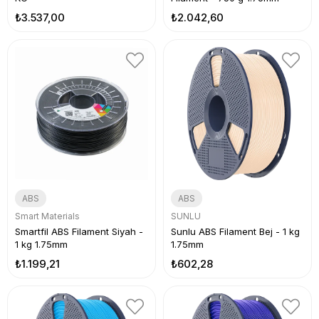
₺3.537,00
₺2.042,60
ABS
ABS
Smart Materials
SUNLU
Smartfil ABS Filament Siyah -
Sunlu ABS Filament Bej - 1 kg
1 kg 1.75mm
1.75mm
₺1.199,21
₺602,28