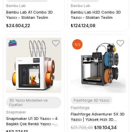
Bambu Lab
Bambu Lab
Bambu Lab A1 Combo 3D
Bambu Lab H2D Combo 3D
Yazıcı - Stoktan Teslim
Yazıcı - Stoktan Teslim
₺24.604,22
₺124.124,08
%12
3D Yazıcı Modelleri ve
Flashforge 3D Yazıcı
Fiyatları
Flashforge
Snapmaker
Flashforge Adventurer 5X 3D
Snapmaker U1 3D Yazıcı – 4
Yazıcı | Yüksek Hızlı 3D
Başlıklı Çok Renkli Yazıcı -
Printer - Stoktan Teslim
₺21.709,48
₺19.104,34
STOKTAN TESLİM
₺52.274,13