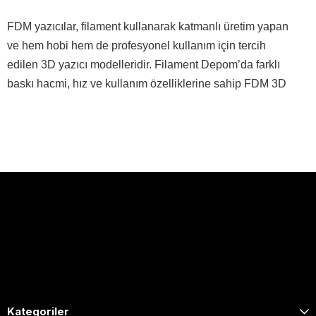
FDM yazıcılar, filament kullanarak katmanlı üretim yapan
ve hem hobi hem de profesyonel kullanım için tercih
edilen 3D yazıcı modelleridir. Filament Depom’da farklı
baskı hacmi, hız ve kullanım özelliklerine sahip FDM 3D
yazıcı seçeneklerini inceleyebilir; ihtiyaçlarınıza uygun
modelleri avantajlı fiyat, stoktan teslim ve güvenli alışveriş
avantajlarıyla keşfedebilirsiniz.
0505 653 1020
[email protected]
Hafta içi: 09:00 – 17:00 / Cumartesi: 09:00 – 13:00
Kategoriler