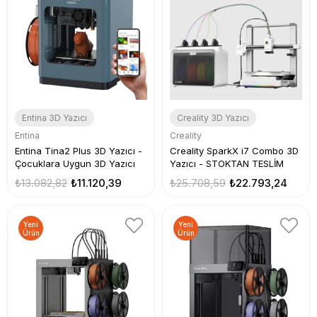
Entina 3D Yazıcı
Creality 3D Yazıcı
Entina
Creality
Entina Tina2 Plus 3D Yazıcı -
Creality SparkX i7 Combo 3D
Çocuklara Uygun 3D Yazıcı
Yazıcı - STOKTAN TESLİM
₺13.082,82
₺11.120,39
₺25.708,59
₺22.793,24
Yeni
Yeni
Ürün
Ürün